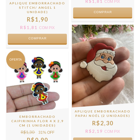
R$1,81
COM
PIX
APLIQUE EMBORRACHADO
STITCH/ ANGEL 1
UNIDADE)
COMPRAR
R$1,90
R$1,81
COM
PIX
COMPRAR
OFERTA
APLIQUE EMBORRACHADO
PAPAI NOÉL (2 UNIDADES)
EMBORRACHADO
CAIPIRINHA FLOR 4 X 2,9
R$2,30
CM (1 UNIDADES)
R$2,19
R$1,30
COM
PIX
31
% OFF