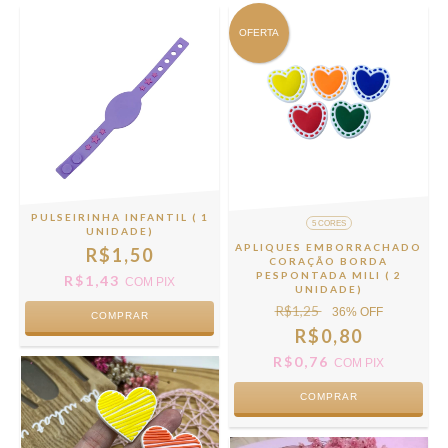
OFERTA
PULSEIRINHA INFANTIL ( 1
5 CORES
UNIDADE)
APLIQUES EMBORRACHADO
R$1,50
CORAÇÃO BORDA
PESPONTADA MILI ( 2
R$1,43
COM
PIX
UNIDADE)
R$1,25
36
% OFF
COMPRAR
R$0,80
R$0,76
COM
PIX
COMPRAR