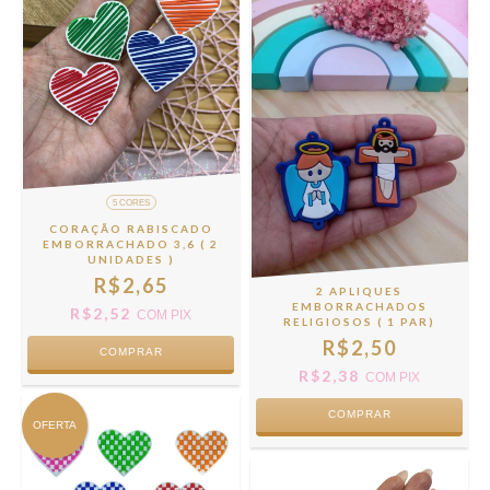
5 CORES
CORAÇÃO RABISCADO
EMBORRACHADO 3,6 ( 2
UNIDADES )
R$2,65
2 APLIQUES
EMBORRACHADOS
R$2,52
COM
PIX
RELIGIOSOS ( 1 PAR)
R$2,50
COMPRAR
R$2,38
COM
PIX
COMPRAR
OFERTA