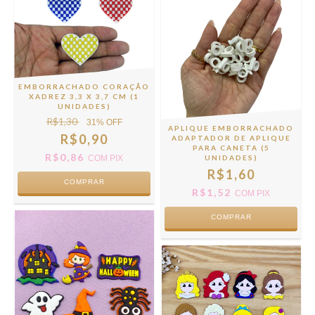
EMBORRACHADO CORAÇÃO
XADREZ 3,3 X 3,7 CM (1
UNIDADES)
R$1,30
31
% OFF
APLIQUE EMBORRACHADO
R$0,90
ADAPTADOR DE APLIQUE
PARA CANETA (5
R$0,86
UNIDADES)
COM
PIX
R$1,60
COMPRAR
R$1,52
COM
PIX
COMPRAR