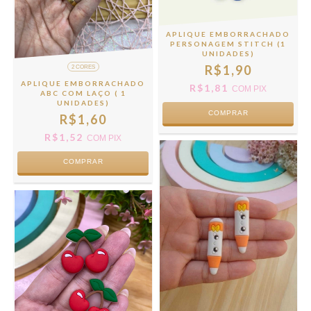
APLIQUE EMBORRACHADO
PERSONAGEM STITCH (1
UNIDADES)
R$1,90
2 CORES
APLIQUE EMBORRACHADO
R$1,81
COM
PIX
ABC COM LAÇO ( 1
UNIDADES)
R$1,60
R$1,52
COM
PIX
COMPRAR