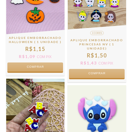
3 CORES
APLIQUE EMBORRACHADO
APLIQUE EMBORRACHADO
HALLOWEEN ( 1 UNIDADE )
PRINCESAS NV ( 1
R$1,15
UNIDADE)
R$1,50
R$1,09
COM
PIX
R$1,43
COM
PIX
COMPRAR
COMPRAR