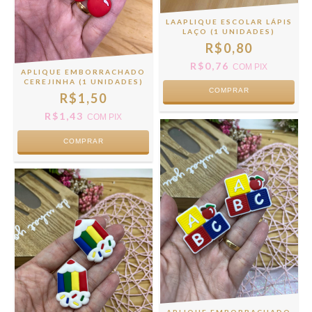
LAAPLIQUE ESCOLAR LÁPIS
LAÇO (1 UNIDADES)
R$0,80
R$0,76
COM
PIX
APLIQUE EMBORRACHADO
CEREJINHA (1 UNIDADES)
COMPRAR
R$1,50
R$1,43
COM
PIX