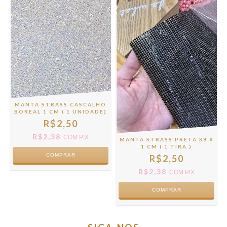
MANTA STRASS CASCALHO
BOREAL 1 CM ( 1 UNIDADE)
R$2,50
R$2,38
COM
PIX
MANTA STRASS PRETA 38 X
1 CM ( 1 TIRA )
R$2,50
R$2,38
COM
PIX