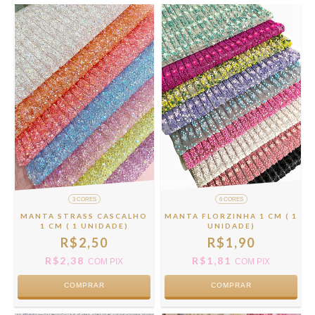
3 CORES
6 CORES
MANTA STRASS CASCALHO
MANTA FLORZINHA 1 CM ( 1
1 CM ( 1 UNIDADE)
UNIDADE)
R$2,50
R$1,90
R$2,38
R$1,81
COM
PIX
COM
PIX
COMPRAR
COMPRAR