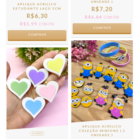
UNIDADE )
APLIQUE ACRILICO
R$7,20
ESTUDANTE LAÇO 5CM
R$6,30
R$6,84
COM
PIX
R$5,99
COM
PIX
COMPRAR
COMPRAR
APLIQUE ACRÍLICO
COLEÇÃO MINIONS ( 1
4 CORES
UNIDADE )