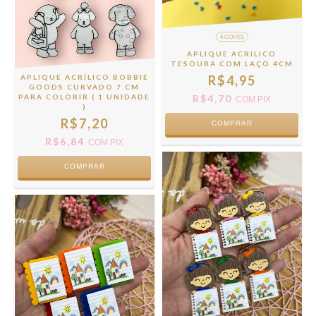
6 CORES
APLIQUE ACRILICO
TESOURA COM LAÇO 4CM
APLIQUE ACRÍLICO BOBBIE
R$4,95
GOODS CURVADO 7 CM
PARA COLORIR ( 1 UNIDADE
R$4,70
COM
PIX
)
R$7,20
COMPRAR
R$6,84
COM
PIX
COMPRAR