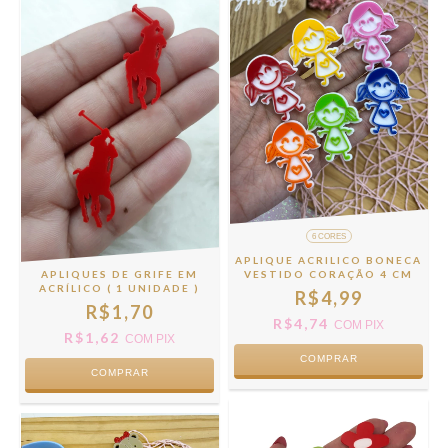
6 CORES
APLIQUE ACRILICO BONECA
APLIQUES DE GRIFE EM
VESTIDO CORAÇÃO 4 CM
ACRÍLICO ( 1 UNIDADE )
R$4,99
R$1,70
R$4,74
COM
PIX
R$1,62
COM
PIX
COMPRAR
COMPRAR