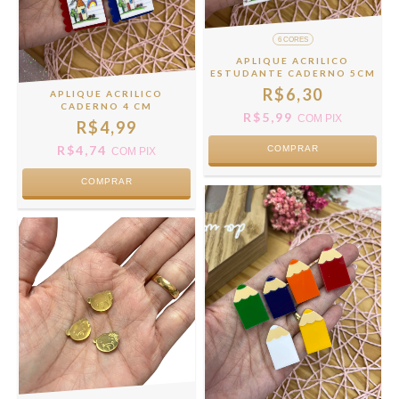
6 CORES
APLIQUE ACRILICO
ESTUDANTE CADERNO 5CM
R$6,30
APLIQUE ACRILICO
CADERNO 4 CM
R$5,99
COM
PIX
R$4,99
R$4,74
COMPRAR
COM
PIX
COMPRAR