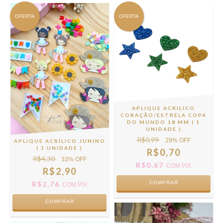
OFERTA
OFERTA
APLIQUE ACRILICO
CORAÇÃO/ESTRELA COPA
DO MUNDO 18 MM ( 1
UNIDADE )
R$0,99
29
% OFF
APLIQUE ACRÍLICO JUNINO
( 1 UNIDADE )
R$0,70
R$4,30
33
% OFF
R$0,67
COM
PIX
R$2,90
COMPRAR
R$2,76
COM
PIX
COMPRAR