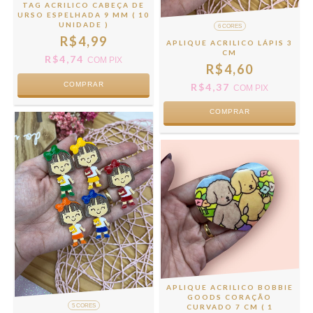
TAG ACRILICO CABEÇA DE
URSO ESPELHADA 9 MM ( 10
UNIDADE )
6 CORES
R$4,99
APLIQUE ACRILICO LÁPIS 3
CM
R$4,74
COM
PIX
R$4,60
R$4,37
COM
PIX
COMPRAR
APLIQUE ACRILICO BOBBIE
GOODS CORAÇÃO
CURVADO 7 CM ( 1
5 CORES