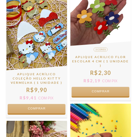
3 CORES
APLIQUE ACRILICO FLOR
ESCOLAR 4 CM ( 1 UNIDADE
)
R$2,30
APLIQUE ACRÍLICO
COLEÇÃO HELLO KITTY
R$2,19
COM
PIX
VERMELHA ( 1 UNIDADE )
R$9,90
COMPRAR
R$9,41
COM
PIX
COMPRAR