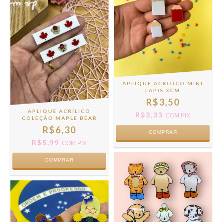
APLIQUE ACRILICO MINI
LAPIS 3CM
R$3,50
APLIQUE ACRÍLICO
R$3,33
COM
PIX
COLEÇÃO MAPLE BEAR
R$6,30
COMPRAR
R$5,99
COM
PIX
COMPRAR