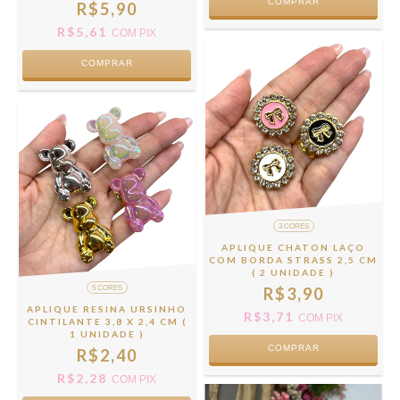
COMPRAR
R$5,90
R$5,61
COM
PIX
COMPRAR
3 CORES
APLIQUE CHATON LAÇO
COM BORDA STRASS 2,5 CM
( 2 UNIDADE )
5 CORES
R$3,90
APLIQUE RESINA URSINHO
R$3,71
COM
PIX
CINTILANTE 3,8 X 2,4 CM (
1 UNIDADE )
COMPRAR
R$2,40
R$2,28
COM
PIX