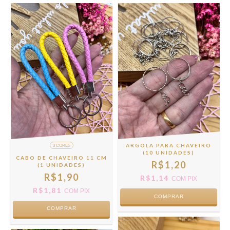
ARGOLA PARA CHAVEIRO
3 CORES
(10 UNIDADES)
CABO DE CHAVEIRO 11 CM
R$1,20
(1 UNIDADES)
R$1,90
R$1,14
COM
PIX
R$1,81
COM
PIX
COMPRAR