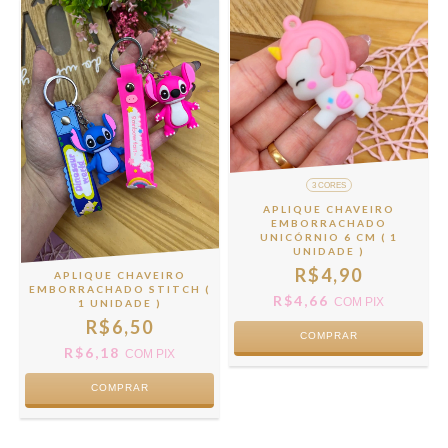
3 CORES
APLIQUE CHAVEIRO
EMBORRACHADO
UNICÓRNIO 6 CM ( 1
UNIDADE )
R$4,90
APLIQUE CHAVEIRO
EMBORRACHADO STITCH (
R$4,66
COM
PIX
1 UNIDADE )
R$6,50
COMPRAR
R$6,18
COM
PIX
COMPRAR