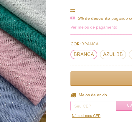
5% de desconto
pagando c
Ver meios de pagamento
COR:
BRANCA
BRANCA
AZUL BB
Entregas para o CEP:
Meios de envio
C
Não sei meu CEP