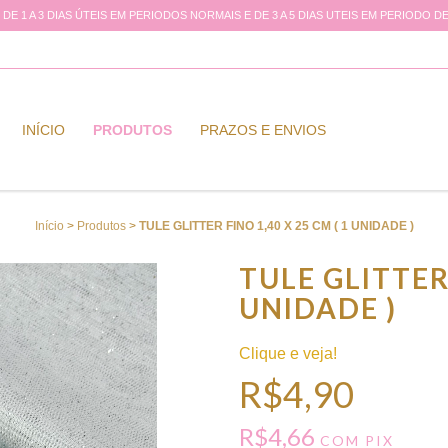
DE 1 A 3 DIAS ÚTEIS EM PERIODOS NORMAIS E DE 3 A 5 DIAS UTEIS EM PERIODO
INÍCIO
PRODUTOS
PRAZOS E ENVIOS
Início
>
Produtos
>
TULE GLITTER FINO 1,40 X 25 CM ( 1 UNIDADE )
TULE GLITTER 
UNIDADE )
Clique e veja!
R$4,90
R$4,66
COM
PIX