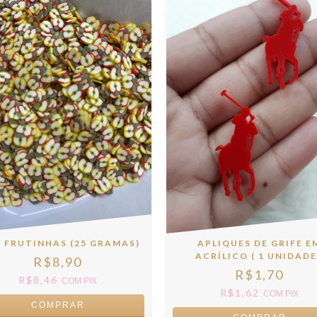
I FRUTINHAS (25 GRAMAS)
APLIQUES DE GRIFE E
ACRÍLICO ( 1 UNIDADE
R$8,90
R$1,70
R$8,46
COM
PIX
R$1,62
COM
PIX
COMPRAR