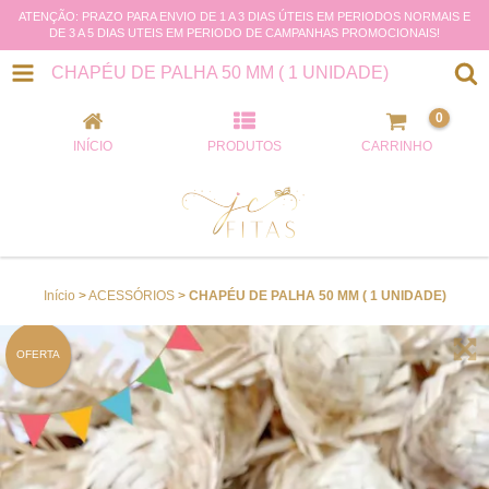
ATENÇÃO: PRAZO PARA ENVIO DE 1 A 3 DIAS ÚTEIS EM PERIODOS NORMAIS E
DE 3 A 5 DIAS UTEIS EM PERIODO DE CAMPANHAS PROMOCIONAIS!
CHAPÉU DE PALHA 50 MM ( 1 UNIDADE)
0
INÍCIO
PRODUTOS
CARRINHO
Início
>
ACESSÓRIOS
>
CHAPÉU DE PALHA 50 MM ( 1 UNIDADE)
OFERTA