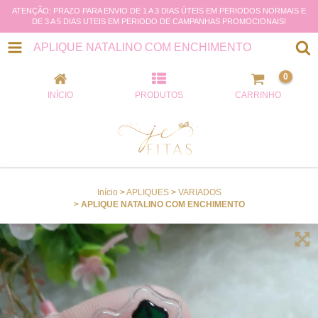
ATENÇÃO: PRAZO PARA ENVIO DE 1 A 3 DIAS ÚTEIS EM PERIODOS NORMAIS E
DE 3 A 5 DIAS UTEIS EM PERIODO DE CAMPANHAS PROMOCIONAIS!
APLIQUE NATALINO COM ENCHIMENTO
0
INÍCIO
PRODUTOS
CARRINHO
Início
>
APLIQUES
>
VARIADOS
>
APLIQUE NATALINO COM ENCHIMENTO