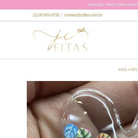
ATENÇÃO: PRAZO PARA ENVIO 
(11)97450-9791
contato@jcfitas.com.br
Início
>
APL