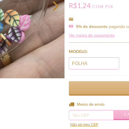
R$1,24
COM
PIX
5% de desconto
pagando c
Ver meios de pagamento
MODELO:
Entregas para o CEP:
Meios de envio
C
Não sei meu CEP