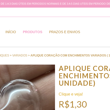
DE 1 A 3 DIAS ÚTEIS EM PERIODOS NORMAIS E DE 3 A 5 DIAS UTEIS EM PERIODO
INÍCIO
PRODUTOS
PRAZOS E ENVIOS
IQUES
>
VARIADOS
>
APLIQUE CORAÇÃO COM ENCHIMENTOS VARIADOS ( 1
APLIQUE CO
ENCHIMENTOS
UNIDADE)
Clique e veja!
R$1,30