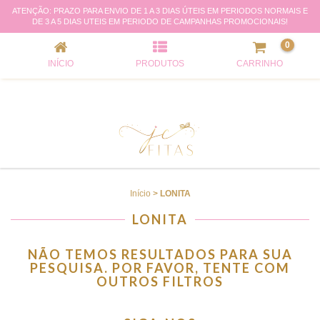
ATENÇÃO: PRAZO PARA ENVIO DE 1 A 3 DIAS ÚTEIS EM PERIODOS NORMAIS E
LONITA
DE 3 A 5 DIAS UTEIS EM PERIODO DE CAMPANHAS PROMOCIONAIS!
0
INÍCIO
PRODUTOS
CARRINHO
Início
>
LONITA
LONITA
NÃO TEMOS RESULTADOS PARA SUA
PESQUISA. POR FAVOR, TENTE COM
OUTROS FILTROS